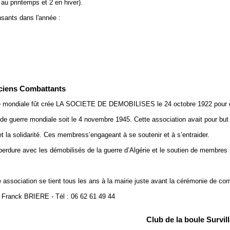
au printemps et 2 en hiver).
sants dans l'année :
3
nciens Combattants
rre mondiale fût crée LA SOCIETE DE DEMOBILISES le 24 octobre 1922 pour 
guerre mondiale soit le 4 novembre 1945. Cette association avait pour but d
 et la solidarité. Ces membress’engageant à se soutenir et à s’entraider.
perdure avec les démobilisés de la guerre d’Algérie et le soutien de membres 
 association se tient tous les ans à la mairie juste avant la cérémonie de c
 : Franck BRIERE - Tél : 06 62 61 49 44
Club de la boule Survill