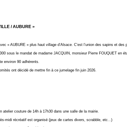
VILLE / AUBURE »
é avec « AUBURE » plus haut village d’Alsace. C’est l’union des sapins et de
n 2000 sous le mandat de madame JACQUIN, monsieur Pierre FOUQUET en étai
te environ 90 adhérents.
ités ont décidé de mettre fin à ce jumelage fin juin 2026.
n atelier couture de 14h à 17h30 dans une salle de la mairie.
-midi récréatif est organisé (jeux de cartes divers, scrabble, etc...)