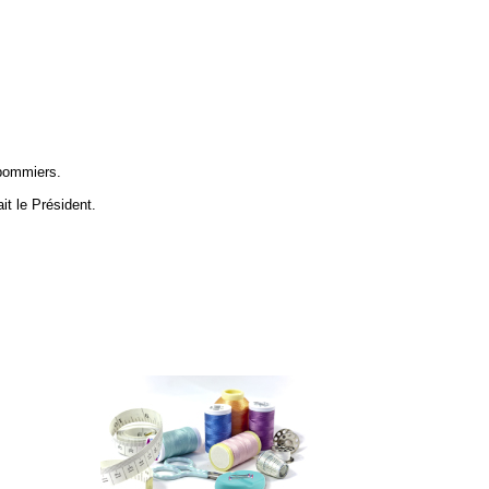
s pommiers.
t le Président.