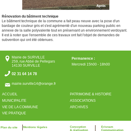
Rénovation du bâtiment technique
Le bâtiment technique de la commune a fait peau neuve avec la pose d'un
bardage de couleur gris et s'est agrémenté d'un nouveau parking public en
annexe de la salle polyvalente tout en préservant un environnement verdoyant.
Il est à noter que l'ensemble de ces travaux ont fait l'objet de demandes de
subvention qui ont été obtenues.
Mairie de SURVILLE
Permanence :
259, rue Abbé de Pellegars
Mercredi 15h00 - 18h00
14130 SURVILLE
02 31 64 14 78
mairie.surville14@orange.fr
ACCUEIL
PATRIMOINE & HISTOIRE
MUNICIPALITE
ASSOCIATIONS
VIE DE LA COMMUNE
ARCHIVES
VIE PRATIQUE
Conception
Erisnam
Mentions légales
Plan du site
& réalisation
Communication